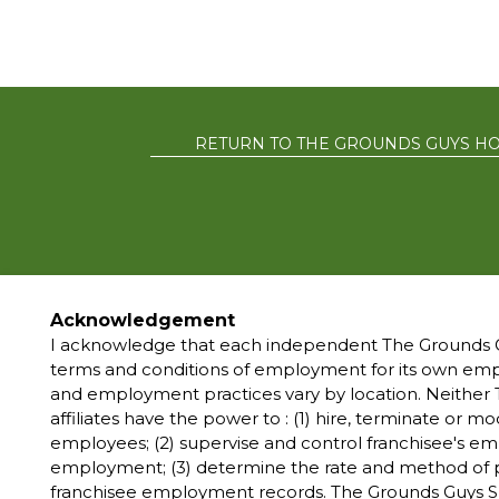
RETURN TO THE GROUNDS GUYS H
PRIVACY POLIC
Acknowledgement
I acknowledge that each independent The Grounds G
terms and conditions of employment for its own e
*All independently
and employment practices vary by location. Neither T
marks, trademarks, tr
affiliates have the power to : (1) hire, terminate or 
The Grounds Guys® 
employees; (2) supervise and control franchisee's e
owned and operated f
employment; (3) determine the rate and method of p
and make 
franchisee employment records. The Grounds Guys S