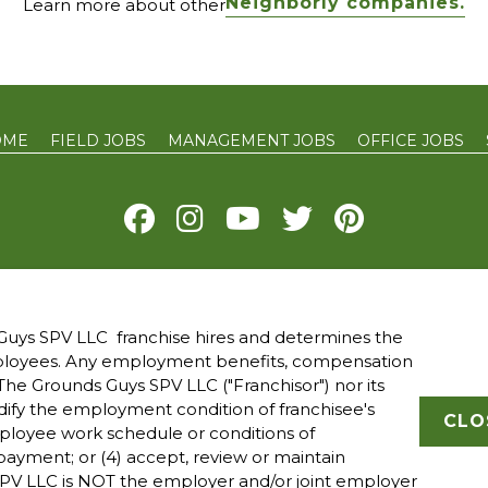
Neighborly companies.
Learn more about other
OME
FIELD JOBS
MANAGEMENT JOBS
OFFICE JOBS
Y
TERMS OF USE
ACCESSIBILITY
DO NOT SELL MY INFO
YOUR 
uys SPV LLC franchise hires and determines the
mployees. Any employment benefits, compensation
 owned and operated franchised businesses operate under 
he Grounds Guys SPV LLC ("Franchisor") nor its
ade names, logos, emblems, slogans, or other indicia of ori
modify the employment condition of franchisee's
franchise system within a specified geographical area. Onl
CLO
mployee work schedule or conditions of
ranchised business shall have any interaction with or autho
ayment; or (4) accept, review or maintain
all employment related decisions related to its franchised
PV LLC is NOT the employer and/or joint employer