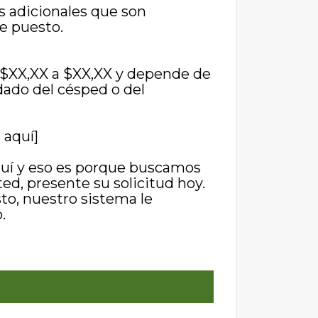
 adicionales que son
e puesto.
e $XX,XX a $XX,XX y depende de
dado del césped o del
 aquí]
í y eso es porque buscamos
ted, presente su solicitud hoy.
sto, nuestro sistema le
.