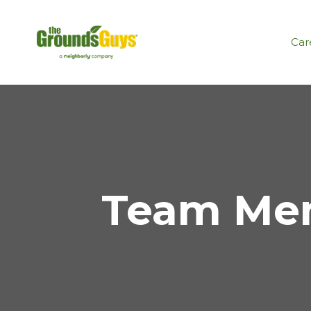
Car
Team Mem