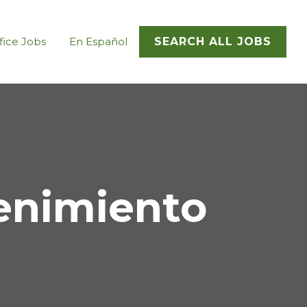
fice Jobs
En Español
SEARCH ALL JOBS
enimiento