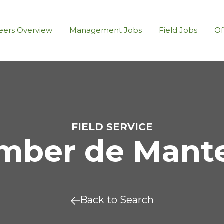
eers Overview
Management Jobs
Field Jobs
Of
FIELD SERVICE
ber de Mant
Back to Search