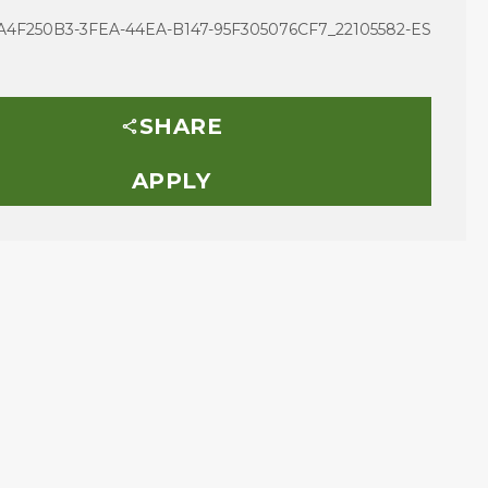
4F250B3-3FEA-44EA-B147-95F305076CF7_22105582-ES
SHARE
APPLY