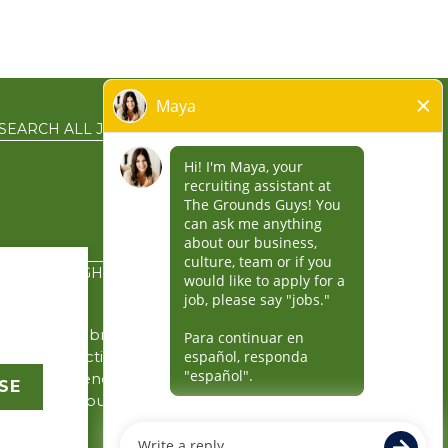
SEARCH ALL JOBS
EN ESPAÑOL
PRIVACY RIGHTS
the service brands’
gin in connection with
y the independently
SE
rity for its business
 business.