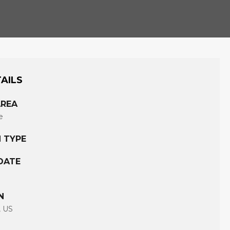
AILS
AREA
e
 TYPE
DATE
N
, US