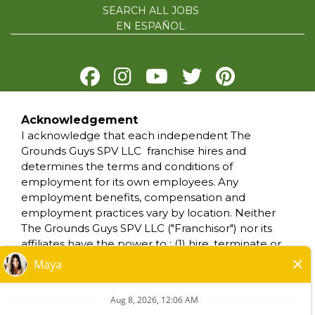
SEARCH ALL JOBS
EN ESPAÑOL
Acknowledgement
PRIVACY POLICY
I acknowledge that each independent The
TERMS OF USE
Grounds Guys SPV LLC franchise hires and
ACCESSIBILITY
determines the terms and conditions of
DO NOT SELL MY INFO
employment for its own employees. Any
YOUR PRIVACY RIGHTS
employment benefits, compensation and
employment practices vary by location. Neither
The Grounds Guys SPV LLC ("Franchisor") nor its
*All independently owned and operated
affiliates have the power to : (1) hire, terminate or
franchised businesses operate under the
modify the employment condition of franchisee's
service brands’ marks, trademarks, trade
employees; (2) supervise and control franchisee's
names, logos, emblems, slogans, or other
employee work schedule or conditions of
indicia of origin in connection with The Grounds
employment; (3) determine the rate and method
Guys® franchise system within a specified